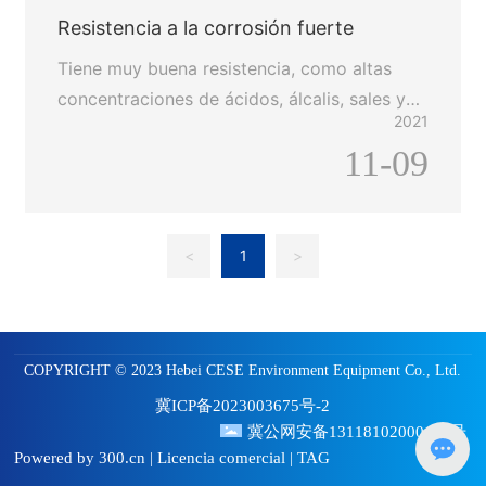
de HCL FRP para usted.
Resistencia a la corrosión fuerte
Tiene muy buena resistencia, como altas
concentraciones de ácidos, álcalis, sales y
2021
diversos aceites y solventes. Se ha aplicado
11-09
en todos los aspectos de la corrosión
química, en lugar de acero al carbono, acero
inoxidable, madera, metales no ferrosos, etc.
<
1
>
COPYRIGHT © 2023 Hebei CESE Environment Equipment Co., Ltd.
冀ICP备2023003675号-2
冀公网安备13118102000409号
Powered by 300.cn
Licencia comercial
TAG
|
|