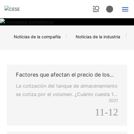
Página de inicio
Noticias de la compañía
Noticias de la industria
Productos
Casos
Información
Factores que afectan el precio de los
tanques de almacenamiento FRP
La cotización del tanque de almacenamiento
Sobre nosotros
se cotiza por el volumen. ¿Cuánto cuesta 1
2021
metro cúbico? En consecuencia, el volumen
Contáctanos
11-12
más grande, el precio también es más alto.
El volumen más pequeño, el precio también
es más bajo.